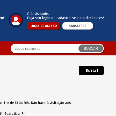
Olá
, visitante.
to!
Faça seu login ou cadastre-se para dar lances!
LOGIN DE ACESSO
CADASTRAR
BUSCAR
Edital
s 11 e de 13 às 16h. Não haverá visitação aos
1, Guaratiba, RJ.