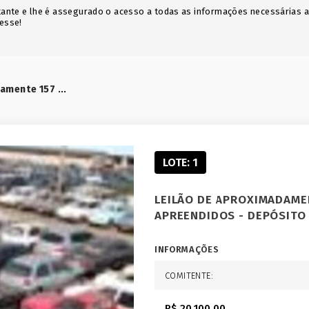
icitante e lhe é assegurado o acesso a todas as informações necessárias 
resse!
Leilão de aproximadamente 157 sucatas de veículos apreendidos - Depósito Guaratiba/RJ
LOTE: 1
LEILÃO DE APROXIMADAME
APREENDIDOS - DEPÓSITO
INFORMAÇÕES
COMITENTE:
R$ 20.100,00