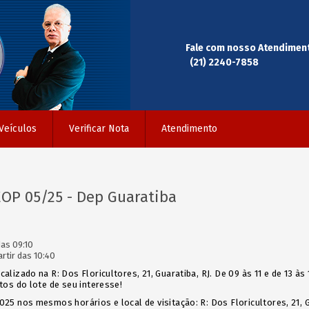
Fale com nosso Atendimen
(21) 2240-7858
Veículos
Verificar Nota
Atendimento
EOP 05/25 - Dep Guaratiba
as 09:10
rtir das 10:40
alizado na R: Dos Floricultores, 21, Guaratiba, RJ. De 09 às 11 e de 13 às
otos do lote de seu interesse!
025 nos mesmos horários e local de visitação: R: Dos Floricultores, 21, G