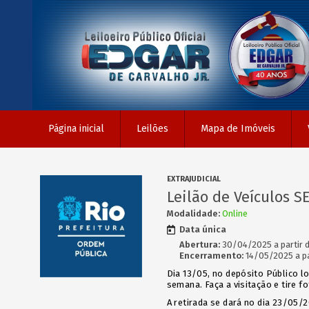
Página inicial
Leilões
Mapa de Imóveis
EXTRAJUDICIAL
Leilão de Veículos S
Modalidade:
Online
Data única
Abertura:
30/04/2025 a partir d
Encerramento:
14/05/2025 a pa
Dia 13/05, no depósito Público loc
semana. Faça a visitação e tire f
A retirada se dará no dia 23/05/2