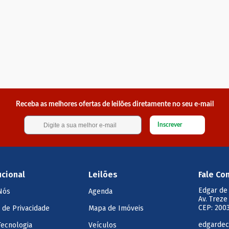
Receba as melhores ofertas de leilões diretamente no seu e-mail
Inscrever
ucional
Leilões
Fale Co
Edgar de
Nós
Agenda
Av. Treze
CEP: 2003
a de Privacidade
Mapa de Imóveis
edgardec
Tecnologia
Veículos