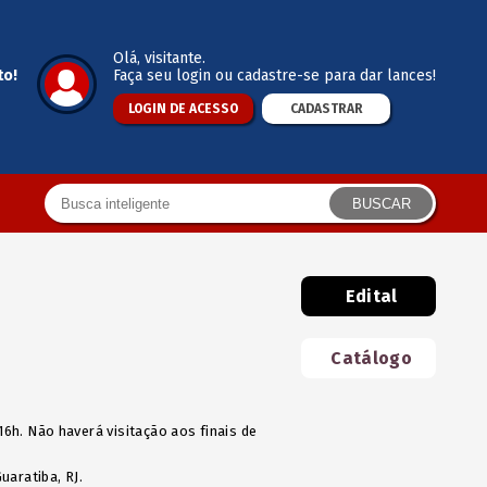
Olá
, visitante.
to!
Faça seu login ou cadastre-se para dar lances!
LOGIN DE ACESSO
CADASTRAR
BUSCAR
Edital
Catálogo
 16h. Não haverá visitação aos finais de
uaratiba, RJ.