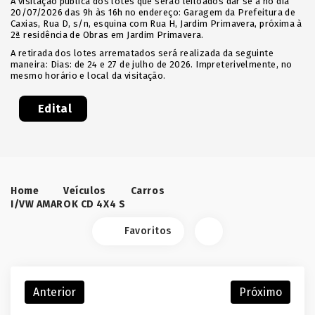
A visitação pública dos lotes que serão leiloados dar se á no dia
20/07/2026 das 9h às 16h no endereço: Garagem da Prefeitura de
Caxias, Rua D, s/n, esquina com Rua H, Jardim Primavera, próxima à
2ª residência de Obras em Jardim Primavera.
A retirada dos lotes arrematados será realizada da seguinte
maneira: Dias: de 24 e 27 de julho de 2026. Impreterivelmente, no
mesmo horário e local da visitação.
Edital
Home
Veículos
Carros
I/VW AMAROK CD 4X4 S
Favoritos
Anterior
Próximo