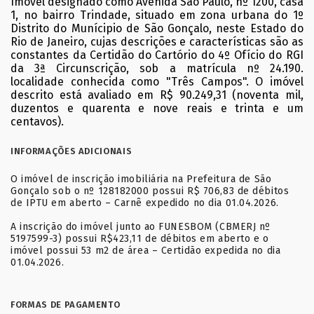
Imóvel designado como Avenida São Paulo, nº 1200, casa
1, no bairro Trindade, situado em zona urbana do 1º
Distrito do Munícipio de São Gonçalo, neste Estado do
Rio de Janeiro, cujas descrições e características são as
constantes da Certidão do Cartório do 4º Ofício do RGI
da 3ª Circunscrição, sob a matrícula nº 24.190.
localidade conhecida como "Três Campos". O imóvel
descrito está avaliado em R$ 90.249,31 (noventa mil,
duzentos e quarenta e nove reais e trinta e um
centavos).
INFORMAÇÕES ADICIONAIS
O imóvel de inscrição imobiliária na Prefeitura de São
Gonçalo sob o nº 128182000 possui R$ 706,83 de débitos
de IPTU em aberto – Carnê expedido no dia 01.04.2026.
A inscrição do imóvel junto ao FUNESBOM (CBMERJ nº
5197599-3) possui R$423,11 de débitos em aberto e o
imóvel possui 53 m2 de área – Certidão expedida no dia
01.04.2026.
FORMAS DE PAGAMENTO