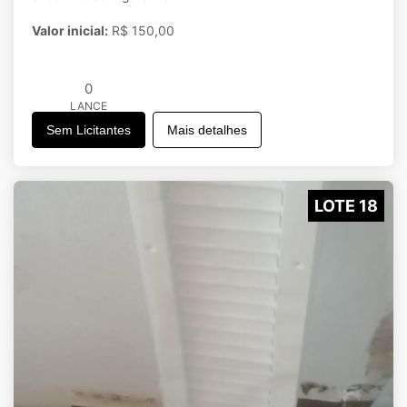
Valor inicial:
R$ 150,00
0
LANCE
Sem Licitantes
Mais detalhes
LOTE 18