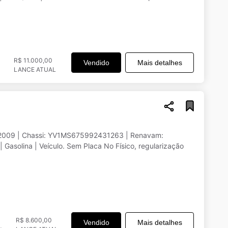
R$ 11.000,00
Vendido
Mais detalhes
LANCE ATUAL
/2009 | Chassi: YV1MS675992431263 | Renavam:
Gasolina | Veículo. Sem Placa No Físico, regularização
R$ 8.600,00
Vendido
Mais detalhes