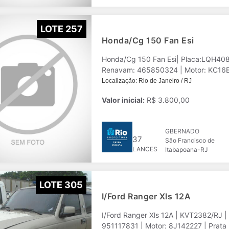
LOTE 257
Honda/Cg 150 Fan Esi
Honda/Cg 150 Fan Esi| Placa:LQH408
Renavam: 465850324 | Motor: KC16E7
Localização: Rio de Janeiro / RJ
Valor inicial:
R$ 3.800,00
GBERNADO
37
São Francisco de
LANCES
Itabapoana-RJ
LOTE 305
I/Ford Ranger Xls 12A
I/Ford Ranger Xls 12A | KVT2382/RJ
951117831 | Motor: 8J142227 | Prata 