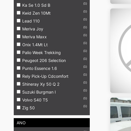
(1)
Ka Se 1.0 Sd B
(1)
Kwid Zen 10Mt
(1)
Lead 110
(1)
Meriva Joy
(1)
Meriva Maxx
(1)
Onix 1.4Mt Lt
(1)
Palio Week Trekking
(1)
Peugeot 206 Selection
(1)
Punto Essence 1.6
(1)
Rely Pick-Up Cdcomfort
(1)
Shineray Xy 50 Q 2
(1)
Suzuki Burgman I
(1)
Volvo S40 T5
(1)
Zig 50
ANO