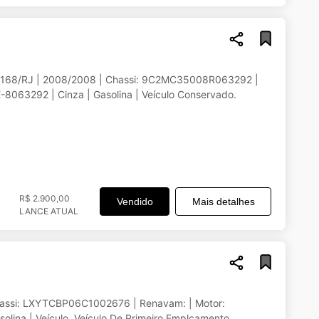
N1168/RJ | 2008/2008 | Chassi: 9C2MC35008R063292 |
063292 | Cinza | Gasolina | Veículo Conservado.
R$ 2.900,00
Vendido
Mais detalhes
LANCE ATUAL
ssi: LXYTCBP06C1002676 | Renavam: | Motor:
ina | Veículo. Veículo De Primeiro Emplcamento.