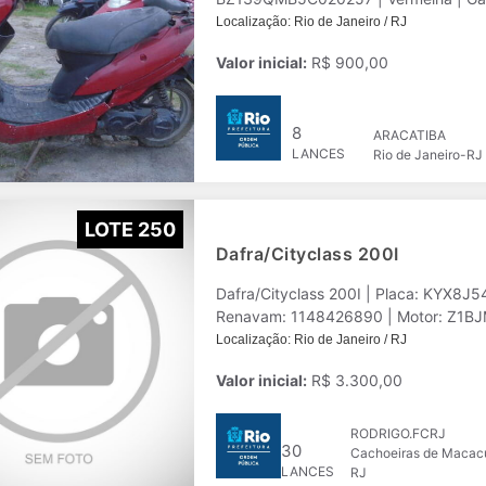
Localização: Rio de Janeiro / RJ
Valor inicial:
R$ 900,00
8
ARACATIBA
LANCES
Rio de Janeiro-RJ
LOTE 250
Dafra/Cityclass 200I
Dafra/Cityclass 200I | Placa: KYX8J
Renavam: 1148426890 | Motor: Z1BJM0
Localização: Rio de Janeiro / RJ
Valor inicial:
R$ 3.300,00
RODRIGO.FCRJ
30
Cachoeiras de Macac
LANCES
RJ