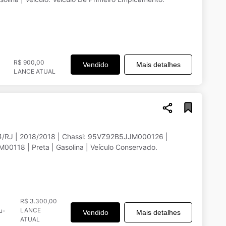
R$ 900,00
Vendido
Mais detalhes
LANCE ATUAL
54/RJ | 2018/2018 | Chassi: 95VZ92B5JJM000126 |
0118 | Preta | Gasolina | Veículo Conservado.
R$ 3.300,00
LANCE
u-
Vendido
Mais detalhes
ATUAL