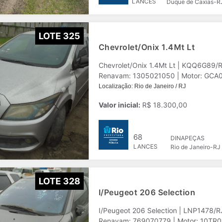
LANCES
Duque de Caxias-R
LOTE 325
Chevrolet/Onix 1.4Mt Lt
Chevrolet/Onix 1.4Mt Lt | KQQ6G89/
Renavam: 1305021050 | Motor: GCA024
Localização: Rio de Janeiro / RJ
Valor inicial:
R$ 18.300,00
68
DINAPEÇAS
LANCES
Rio de Janeiro-RJ
LOTE 328
I/Peugeot 206 Selection
I/Peugeot 206 Selection | LNP1478/
Renavam: 769070779 | Motor: 10TR010