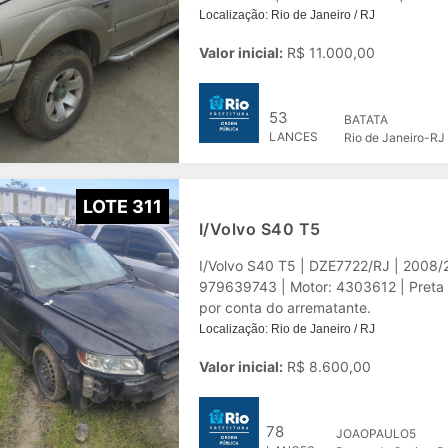
Localização: Rio de Janeiro / RJ
Valor inicial:
R$ 11.000,00
53
BATATA
LANCES
Rio de Janeiro-RJ
LOTE 311
I/Volvo S40 T5
I/Volvo S40 T5 | DZE7722/RJ | 2008
979639743 | Motor: 4303612 | Preta | 
por conta do arrematante.
Localização: Rio de Janeiro / RJ
Valor inicial:
R$ 8.600,00
78
JOAOPAULO5