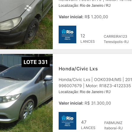
Localização: Rio de Janeiro / RJ
Valor inicial:
R$ 1.200,00
12
CARREIRA123
LANCES
Teresópolis-RJ
LOTE 331
Honda/Civic Lxs
Honda/Civic Lxs | OOK0394/MS | 20
996007679 | Motor: R18Z3-4122335 | P
Localização: Rio de Janeiro / RJ
Valor inicial:
R$ 31.300,00
47
FABMUNIZ
LANCES
Itaboraí-RJ