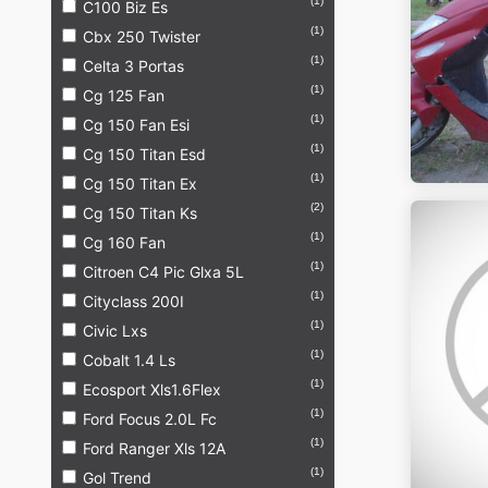
(1)
C100 Biz Es
(1)
Cbx 250 Twister
(1)
Celta 3 Portas
(1)
Cg 125 Fan
(1)
Cg 150 Fan Esi
(1)
Cg 150 Titan Esd
(1)
Cg 150 Titan Ex
(2)
Cg 150 Titan Ks
(1)
Cg 160 Fan
(1)
Citroen C4 Pic Glxa 5L
(1)
Cityclass 200I
(1)
Civic Lxs
(1)
Cobalt 1.4 Ls
(1)
Ecosport Xls1.6Flex
(1)
Ford Focus 2.0L Fc
(1)
Ford Ranger Xls 12A
(1)
Gol Trend