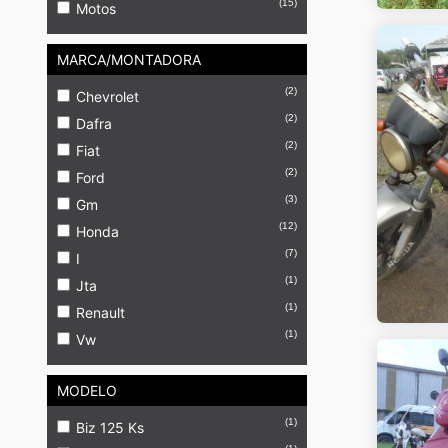
(15)
Motos
MARCA/MONTADORA
(2)
Chevrolet
(2)
Dafra
(2)
Fiat
(2)
Ford
(3)
Gm
(12)
Honda
(7)
I
(1)
Jta
(1)
Renault
(1)
Vw
MODELO
(1)
Biz 125 Ks