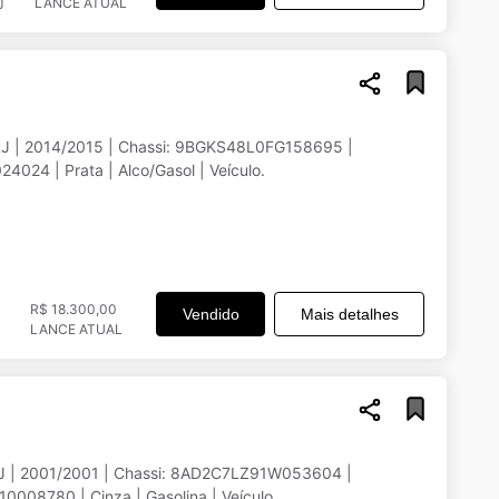
LANCE ATUAL
J
RJ | 2014/2015 | Chassi: 9BGKS48L0FG158695 |
024 | Prata | Alco/Gasol | Veículo.
R$ 18.300,00
Vendido
Mais detalhes
LANCE ATUAL
RJ | 2001/2001 | Chassi: 8AD2C7LZ91W053604 |
008780 | Cinza | Gasolina | Veículo.