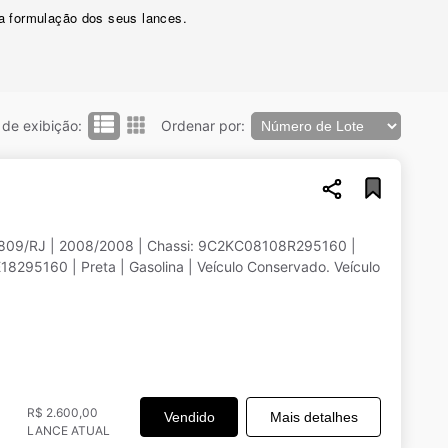
 a formulação dos seus lances.
de exibição:
Ordenar por:
1809/RJ | 2008/2008 | Chassi: 9C2KC08108R295160 |
160 | Preta | Gasolina | Veículo Conservado. Veículo
R$ 2.600,00
Vendido
Mais detalhes
LANCE ATUAL