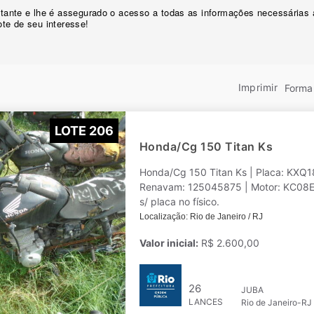
licitante e lhe é assegurado o acesso a todas as informações necessárias
lote de seu interesse!
Imprimir
Forma 
LOTE 206
Honda/Cg 150 Titan Ks
Honda/Cg 150 Titan Ks | Placa: KXQ
Renavam: 125045875 | Motor: KC08E18295
s/ placa no físico.
Localização: Rio de Janeiro / RJ
Valor inicial:
R$ 2.600,00
26
JUBA
LANCES
Rio de Janeiro-RJ