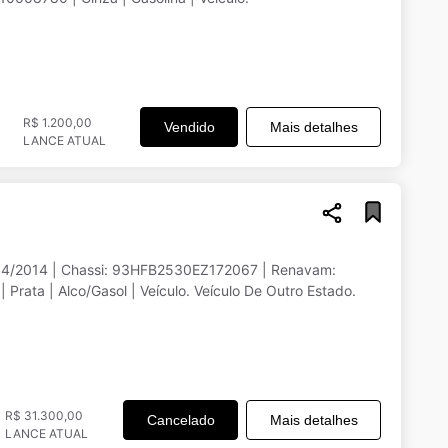
R$ 1.200,00
Vendido
Mais detalhes
LANCE ATUAL
14/2014 | Chassi: 93HFB2530EZ172067 | Renavam:
rata | Alco/Gasol | Veículo. Veículo De Outro Estado.
R$ 31.300,00
Cancelado
Mais detalhes
LANCE ATUAL