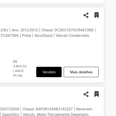
2/RJ | Ano: 2012/2012 | Chassi: 9C2KC1670CR497266 |
C497266 | Preta | Alco/Gasol | Veículo Conservado
R$
3.800,00
LANCE
Vendido
Mais detalhes
ATUAL
 | 2007/2008 | Chassi: 8AFDR12AX8J142227 | Renavam:
| Gasol/Gnv | Veículo. Motor Parcialmente Depenado.