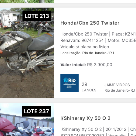
LOTE 213
Honda/Cbx 250 Twister
Honda/Cbx 250 Twister | Placa: KZ
Renavam: 967411254 | Motor: MC35E-8
Veículo s/ placa no físico.
Localização: Rio de Janeiro / RJ
Valor inicial:
R$ 2.900,00
29
JAIME VIDROS
LANCES
Rio de Janeiro-RJ
LOTE 237
I/Shineray Xy 50 Q 2
I/Shineray Xy 50 Q 2 | 2011/2012 | Cha
BZ139QMB5C020257 | Vermelha | Gasol