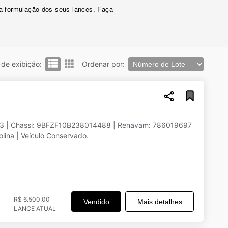
s a formulação dos seus lances. Faça
de exibição:
Ordenar por:
003 | Chassi: 9BFZF10B238014488 | Renavam: 786019697
lina | Veículo Conservado.
R$ 6.500,00
Vendido
Mais detalhes
LANCE ATUAL