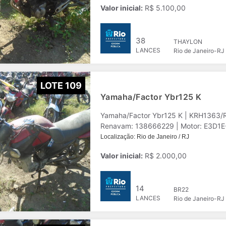
Valor inicial:
R$ 5.100,00
38
THAYLON
LANCES
Rio de Janeiro-RJ
LOTE 109
Yamaha/Factor Ybr125 K
Yamaha/Factor Ybr125 K | KRH1363/
Renavam: 138666229 | Motor: E3D1E-0
Localização: Rio de Janeiro / RJ
Valor inicial:
R$ 2.000,00
14
BR22
LANCES
Rio de Janeiro-RJ