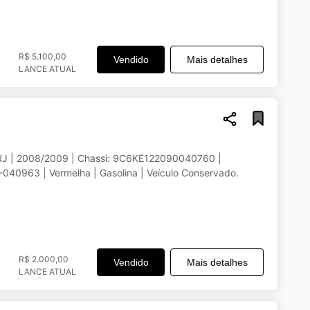
R$ 5.100,00
Vendido
Mais detalhes
LANCE ATUAL
RJ | 2008/2009 | Chassi: 9C6KE122090040760 |
40963 | Vermelha | Gasolina | Veículo Conservado.
R$ 2.000,00
Vendido
Mais detalhes
LANCE ATUAL