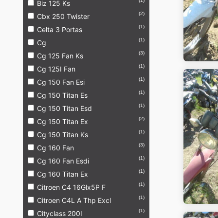
(1)
Biz 125 Ks
(2)
Cbx 250 Twister
(1)
Celta 3 Portas
(1)
Cg
(3)
Cg 125 Fan Ks
(1)
Cg 125I Fan
(1)
Cg 150 Fan Esi
(1)
Cg 150 Titan Es
(1)
Cg 150 Titan Esd
(2)
Cg 150 Titan Ex
(1)
Cg 150 Titan Ks
(3)
Cg 160 Fan
(1)
Cg 160 Fan Esdi
(1)
Cg 160 Titan Ex
(1)
Citroen C4 16Glx5P F
(1)
Citroen C4L A Thp Excl
(1)
Cityclass 200I