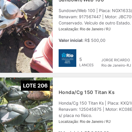
Sundown/Web 100 | Placa: NGX1633/GO | Ano: 2007/2007 | Chassi: 94J1XFBC
Renavam: 917567447 | Motor: JBC7056704 | Cor: Prata | Combustivel: Gasolina | Veículo
Conservado. Veículo de outro Estado.
Localização: Rio de Janeiro / RJ
Valor inicial:
R$ 500,00
5
JORGE RICARDO
LANCES
Rio de Janeiro-RJ
LOTE 206
Honda/Cg 150 Titan Ks
Honda/Cg 150 Titan Ks | Placa: KXQ
Renavam: 125045875 | Motor: KC08E18295
s/ placa no físico.
Localização: Rio de Janeiro / RJ