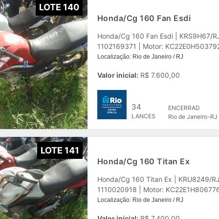
LOTE 140
Honda/Cg 160 Fan Esdi
Honda/Cg 160 Fan Esdi | KRS9H67/R
1102169371 | Motor: KC22E0H503792 |
Localização: Rio de Janeiro / RJ
Valor inicial:
R$ 7.600,00
34
ENCERRAD
LANCES
Rio de Janeiro-RJ
LOTE 141
Honda/Cg 160 Titan Ex
Honda/Cg 160 Titan Ex | KRU8249/R
1110020918 | Motor: KC22E1H806776 |
Localização: Rio de Janeiro / RJ
Valor inicial:
R$ 7.400,00