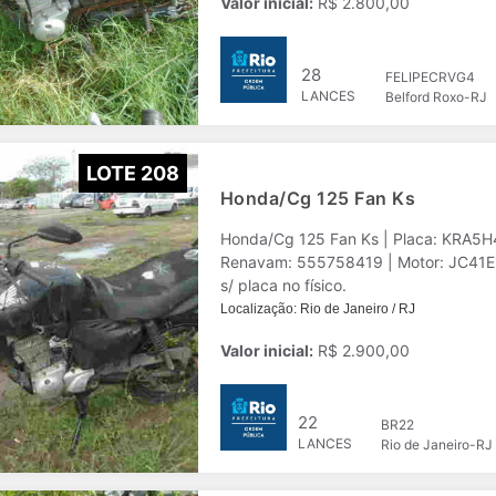
Valor inicial:
R$ 2.800,00
28
FELIPECRVG4
LANCES
Belford Roxo-RJ
LOTE 208
Honda/Cg 125 Fan Ks
Honda/Cg 125 Fan Ks | Placa: KRA5H
Renavam: 555758419 | Motor: JC41E1D114
s/ placa no físico.
Localização: Rio de Janeiro / RJ
Valor inicial:
R$ 2.900,00
22
BR22
LANCES
Rio de Janeiro-RJ