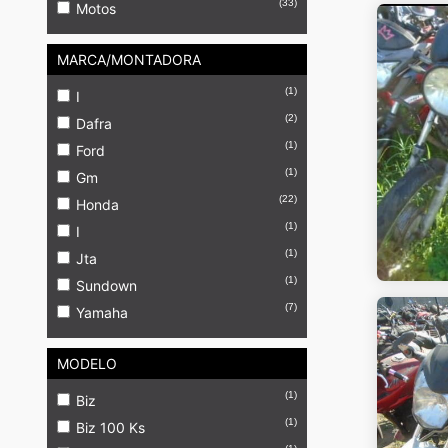
(33)
Motos
MARCA/MONTADORA
(1)
I
(2)
Dafra
(1)
Ford
(1)
Gm
(22)
Honda
(1)
I
(1)
Jta
(1)
Sundown
(7)
Yamaha
MODELO
(1)
Biz
(1)
Biz 100 Ks