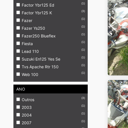
(1)
Factor Ybr125 Ed
(3)
Factor Ybr125 K
(1)
Fazer
(1)
Fazer Ys250
(1)
Fazer250 Blueflex
(1)
Fiesta
(1)
Lead 110
(1)
Suzuki En125 Yes Se
(1)
Tvs Apache Rtr 150
(1)
Web 100
ANO
(3)
Outros
(1)
2003
(1)
2004
(1)
2007