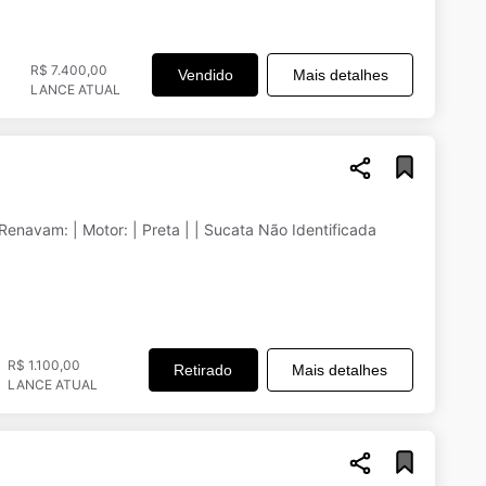
R$ 7.400,00
Vendido
Mais detalhes
LANCE ATUAL
Honda/Cbx 250 Twister | | | Chassi: | Renavam: | Motor: | Preta | | Sucata Não Identificada
R$ 1.100,00
Retirado
Mais detalhes
LANCE ATUAL