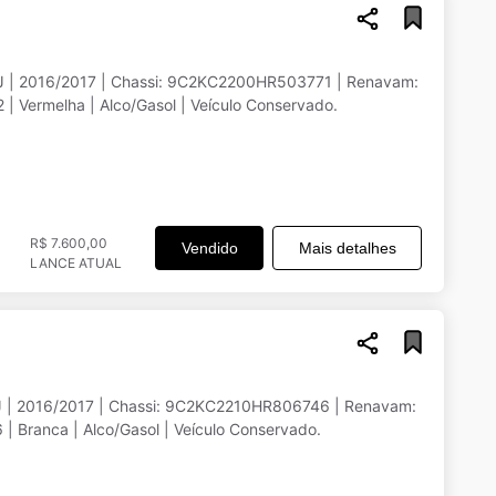
J | 2016/2017 | Chassi: 9C2KC2200HR503771 | Renavam:
 Vermelha | Alco/Gasol | Veículo Conservado.
R$ 7.600,00
Vendido
Mais detalhes
LANCE ATUAL
J | 2016/2017 | Chassi: 9C2KC2210HR806746 | Renavam:
 Branca | Alco/Gasol | Veículo Conservado.