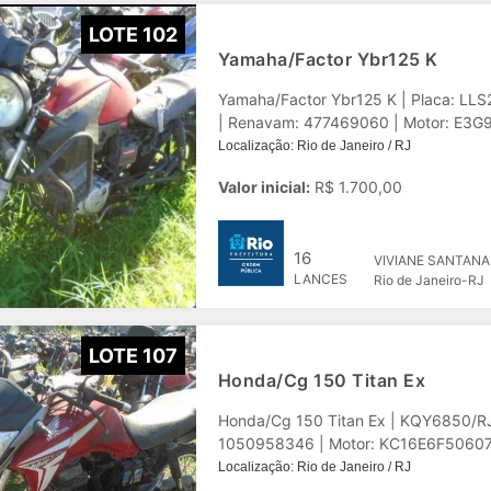
LOTE 102
Yamaha/Factor Ybr125 K
Yamaha/Factor Ybr125 K | Placa: LL
Localização: Rio de Janeiro / RJ
Valor inicial:
R$ 1.700,00
16
VIVIANE SANTANA
LANCES
Rio de Janeiro-RJ
LOTE 107
Honda/Cg 150 Titan Ex
Honda/Cg 150 Titan Ex | KQY6850/R
1050958346 | Motor: KC16E6F506073 |
Localização: Rio de Janeiro / RJ