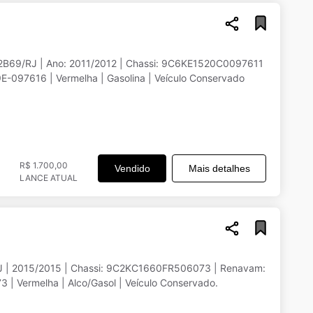
S2B69/RJ | Ano: 2011/2012 | Chassi: 9C6KE1520C0097611
| Renavam: 477469060 | Motor: E3G9E-097616 | Vermelha | Gasolina | Veículo Conservado
R$ 1.700,00
Vendido
Mais detalhes
LANCE ATUAL
J | 2015/2015 | Chassi: 9C2KC1660FR506073 | Renavam:
 Vermelha | Alco/Gasol | Veículo Conservado.