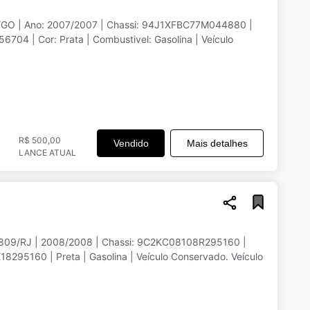
77M044880 |
R$ 500,00
Vendido
Mais detalhes
LANCE ATUAL
1809/RJ | 2008/2008 | Chassi: 9C2KC08108R295160 |
160 | Preta | Gasolina | Veículo Conservado. Veículo