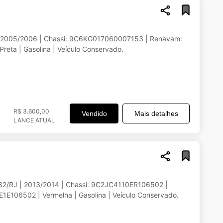
 2005/2006 | Chassi: 9C6KG017060007153 | Renavam:
eta | Gasolina | Veículo Conservado.
R$ 3.600,00
Vendido
Mais detalhes
LANCE ATUAL
82/RJ | 2013/2014 | Chassi: 9C2JC4110ER106502 |
E106502 | Vermelha | Gasolina | Veículo Conservado.