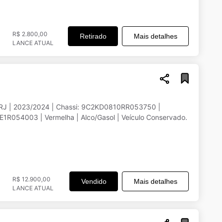
R$ 2.800,00
Retirado
Mais detalhes
LANCE ATUAL
RJ | 2023/2024 | Chassi: 9C2KD0810RR053750 |
1R054003 | Vermelha | Alco/Gasol | Veículo Conservado.
R$ 12.900,00
Vendido
Mais detalhes
LANCE ATUAL