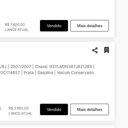
R$ 7.600,00
Vendido
Mais detalhes
LANCE ATUAL
/RJ | 2007/2007 | Chassi: 93YLM2N367J821289 |
C114657 | Prata | Gasolina | Veículo Conservado.
R$ 2.900,00
N
Vendido
Mais detalhes
LANCE ATUAL