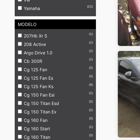
(21)
Yamaha
MODELO
(1)
207Hb Xr S
(1)
208 Active
(1)
Argo Drive 1.0
(1)
Cb 300R
(2)
Cg 125 Fan
(3)
Cg 125 Fan Es
(4)
Cg 125 Fan Ks
(1)
Cg 150 Fan Esi
(2)
Cg 150 Titan Esd
(2)
Cg 150 Titan Ex
(3)
Cg 160 Fan
(1)
Cg 160 Start
(3)
Cg 160 Titan