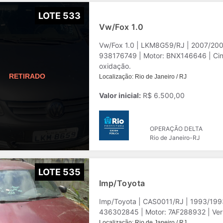
LOTE 533
Vw/Fox 1.0
Vw/Fox 1.0 | LKM8G59/RJ | 2007/20
938176749 | Motor: BNX146646 | Cinza | Alco/G
oxidação.
Localização: Rio de Janeiro / RJ
Valor inicial:
R$ 6.500,00
OPERAÇÃO DELTA
Rio de Janeiro-RJ
LOTE 535
Imp/Toyota
Imp/Toyota | CAS0011/RJ | 1993/19
436302845 | Motor: 7AF288932 | Verm
Localização: Rio de Janeiro / RJ