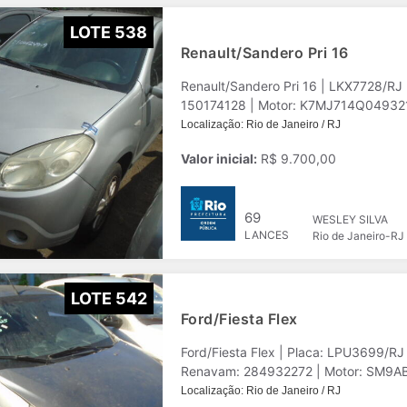
LOTE 538
Renault/Sandero Pri 16
Renault/Sandero Pri 16 | LKX7728/R
150174128 | Motor: K7MJ714Q049321 |
Localização: Rio de Janeiro / RJ
Valor inicial:
R$ 9.700,00
69
WESLEY SILVA
LANCES
Rio de Janeiro-RJ
LOTE 542
Ford/Fiesta Flex
Ford/Fiesta Flex | Placa: LPU3699/R
Renavam: 284932272 | Motor: SM9AB81
Localização: Rio de Janeiro / RJ