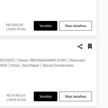
R$ 5.600,00
Vendido
Mais detalhes
LANCE ATUAL
 2021/2021 | Chassi: 9BD358A4NMYL21451 | Renavam:
0 | Cinza | Alco/Gasol | Veículo Conservado.
R$ 35.900,00
Vendido
Mais detalhes
LANCE ATUAL