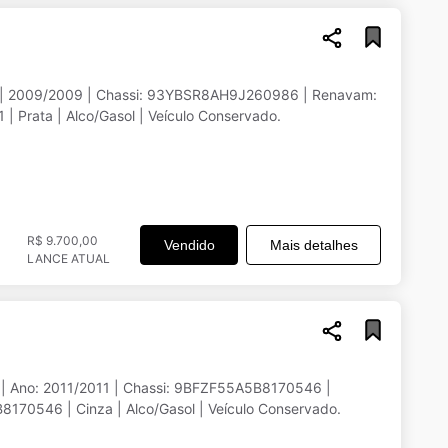
J | 2009/2009 | Chassi: 93YBSR8AH9J260986 | Renavam:
 Prata | Alco/Gasol | Veículo Conservado.
R$ 9.700,00
Vendido
Mais detalhes
LANCE ATUAL
J | Ano: 2011/2011 | Chassi: 9BFZF55A5B8170546 |
70546 | Cinza | Alco/Gasol | Veículo Conservado.