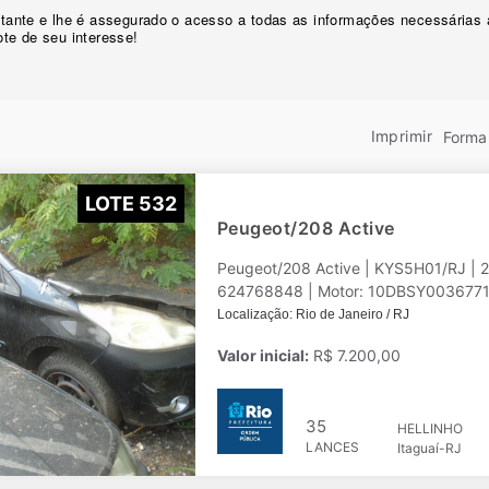
licitante e lhe é assegurado o acesso a todas as informações necessárias
lote de seu interesse!
Imprimir
Forma 
LOTE 532
Peugeot/208 Active
Peugeot/208 Active | KYS5H01/RJ | 
624768848 | Motor: 10DBSY0036771 | 
Localização: Rio de Janeiro / RJ
Valor inicial:
R$ 7.200,00
35
HELLINHO
LANCES
Itaguaí-RJ