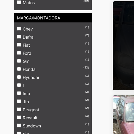
(59)
Motos
MARCA/MONTADORA
(1)
Chev
(2)
Dafra
(1)
Fiat
(1)
Ford
(1)
Gm
(33)
Honda
(1)
Hyundai
(1)
I
(2)
Imp
(2)
Jta
(2)
Peugeot
(4)
Renault
(1)
Sundown
(1)
Vw