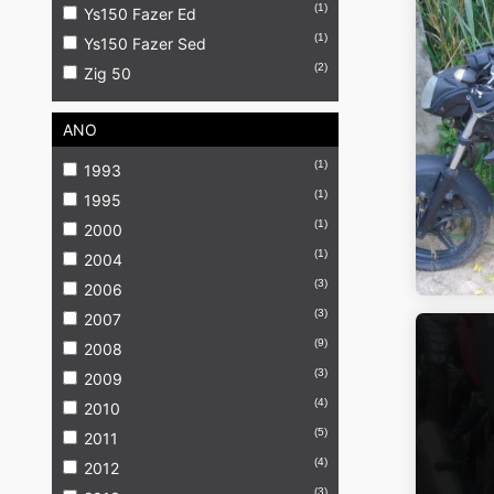
(1)
Ys150 Fazer Ed
(1)
Ys150 Fazer Sed
(2)
Zig 50
ANO
(1)
1993
(1)
1995
(1)
2000
(1)
2004
(3)
2006
(3)
2007
(9)
2008
(3)
2009
(4)
2010
(5)
2011
(4)
2012
(3)