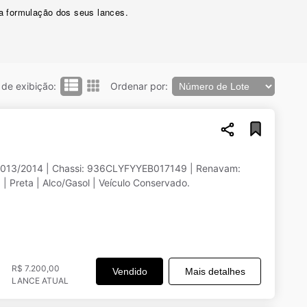
 a formulação dos seus lances.
de exibição:
Ordenar por:
2013/2014 | Chassi: 936CLYFYYEB017149 | Renavam:
Preta | Alco/Gasol | Veículo Conservado.
R$ 7.200,00
Vendido
Mais detalhes
LANCE ATUAL