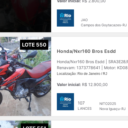
Valor inicial:
R$ 2.800,00
JAO
Campos dos Goytacazes-RJ
LOTE 550
Honda/Nxr160 Bros Esdd
Honda/Nxr160 Bros Esdd | SRA3E28/
Renavam: 1373778641 | Motor: KD08E
Localização: Rio de Janeiro / RJ
Valor inicial:
R$ 12.900,00
107
NITO2025
LANCES
Nova Iguaçu-RJ