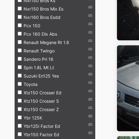
Nxr150 Bros Ks
(2)
Nxr150 Bros Mix Es
(2)
Nxr160 Bros Esdd
(1)
Pcx 150
(1)
Pcx 160 Dlx Abs
(1)
Renault Megane Rt 1.6
(1)
Renault Twingo
(1)
Sandero Pri 16
(1)
Spin 1.8L Mt Lt
(2)
Suzuki En125 Yes
(1)
Toyota
(1)
Xtz150 Crosser Ed
(2)
Xtz150 Crosser S
(1)
Xtz150 Crosser Z
(2)
Ybr 125K
(2)
Ybr125I Factor Ed
(2)
Ybr150 Factor Ed