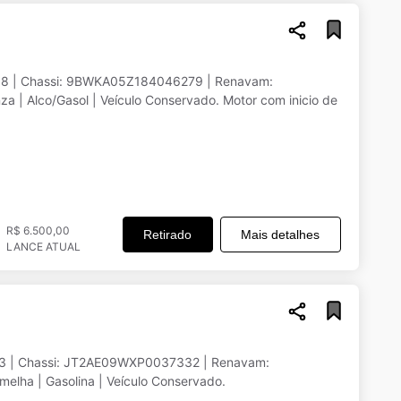
08 | Chassi: 9BWKA05Z184046279 | Renavam:
asol | Veículo Conservado. Motor com inicio de
R$ 6.500,00
Retirado
Mais detalhes
LANCE ATUAL
93 | Chassi: JT2AE09WXP0037332 | Renavam:
elha | Gasolina | Veículo Conservado.