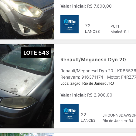
Valor inicial:
R$ 7.600,00
72
PUTI
LANCES
Maricá-RJ
LOTE 543
Renault/Meganesd Dyn 20
Renault/Meganesd Dyn 20 | KRB5536
Renavam: 916371174 | Motor: F4RZ770
Localização: Rio de Janeiro / RJ
Valor inicial:
R$ 2.900,00
22
JHOUNNSDAWSO
LANCES
Rio de Janeiro-RJ