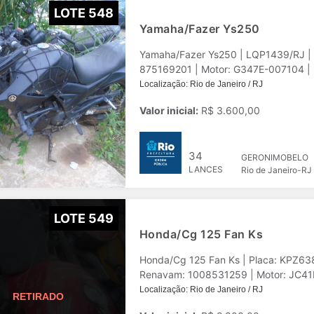
LOTE 548
Yamaha/Fazer Ys250
Yamaha/Fazer Ys250 | LQP1439/RJ |
875169201 | Motor: G347E-007104 | Pr
Localização: Rio de Janeiro / RJ
Valor inicial:
R$ 3.600,00
34
GERONIMOBELO
LANCES
Rio de Janeiro-RJ
LOTE 549
Honda/Cg 125 Fan Ks
Honda/Cg 125 Fan Ks | Placa: KPZ63
Renavam: 1008531259 | Motor: JC41E1
Localização: Rio de Janeiro / RJ