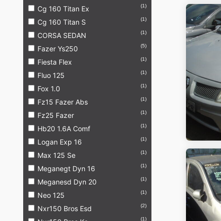
(1)
Cg 160 Titan Ex
(1)
Cg 160 Titan S
(1)
CORSA SEDAN
(5)
Fazer Ys250
(1)
Fiesta Flex
(1)
Fluo 125
(1)
Fox 1.0
(1)
Fz15 Fazer Abs
(1)
Fz25 Fazer
(1)
Hb20 1.6A Comf
(1)
Logan Exp 16
(1)
Max 125 Se
(1)
Meganegt Dyn 16
(1)
Meganesd Dyn 20
(1)
Neo 125
(2)
Nxr150 Bros Esd
(1)